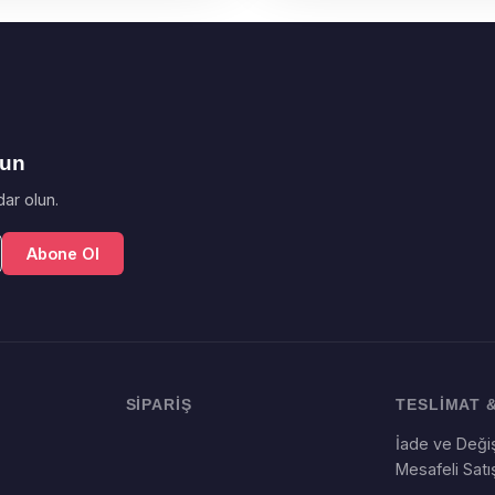
lun
ar olun.
Abone Ol
SİPARİŞ
TESLİMAT &
İade ve Değiş
Mesafeli Sat