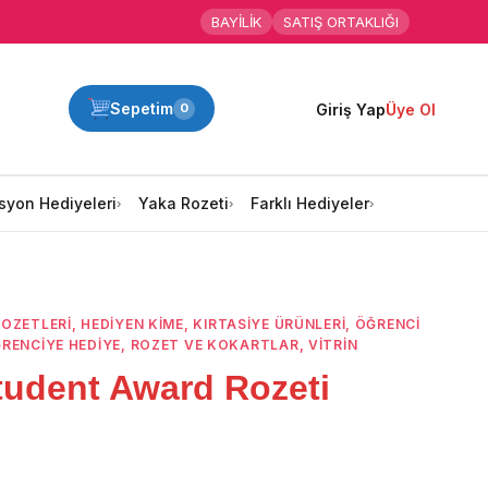
BAYİLİK
SATIŞ ORTAKLIĞI
Sepetim
Giriş Yap
Üye Ol
0
syon Hediyeleri
Yaka Rozeti
Farklı Hediyeler
ROZETLERI
,
HEDIYEN KIME
,
KIRTASİYE ÜRÜNLERİ
,
ÖĞRENCI
RENCIYE HEDIYE
,
ROZET VE KOKARTLAR
,
VITRIN
tudent Award Rozeti