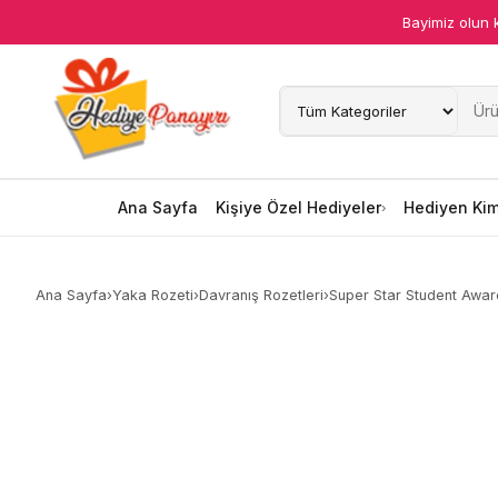
Bayimiz olun 
Ana Sayfa
Kişiye Özel Hediyeler
Hediyen Kime
Ana Sayfa
Kişiye Özel Hediyeler
Hediyen Ki
Mesleklere Özel Hediyeler
Ana Sayfa
›
Yaka Rozeti
›
Davranış Rozetleri
›
Super Star Student Awar
Özel Günler
Öğrenci Motivasyon Hediyeleri
Yaka Rozeti
Farklı Hediyeler