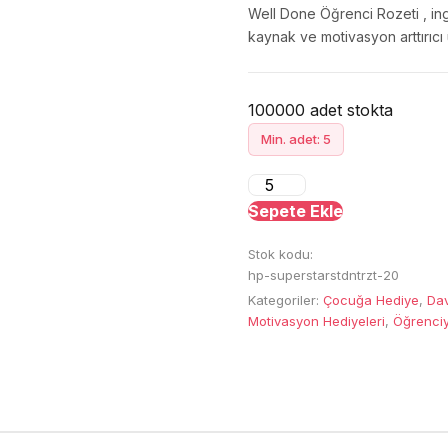
Well Done Öğrenci Rozeti , ing
kaynak ve motivasyon arttırıcı
100000 adet stokta
Min. adet: 5
Super
Star
Sepete Ekle
Student
Stok kodu:
Award
hp-superstarstdntrzt-20
Rozeti
Kategoriler:
Çocuğa Hediye
,
Dav
adet
Motivasyon Hediyeleri
,
Öğrenci