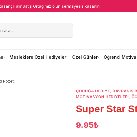
kazançlı alın
Satış Ortağımız olun sermayesiz kazanın
me
Mesleklere Özel Hediyeler
Özel Günler
Öğrenci Motiva
d Rozeti
ÇOCUĞA HEDIYE
,
DAVRANIŞ 
MOTIVASYON HEDIYELERI
,
ÖĞ
Super Star S
9.95
₺