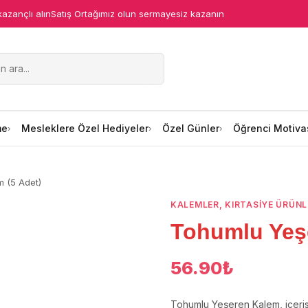
kazançlı alın
Satış Ortağımız olun sermayesiz kazanın
me
Mesleklere Özel Hediyeler
Özel Günler
Öğrenci Motiva
 (5 Adet)
KALEMLER
,
KIRTASİYE ÜRÜNL
Tohumlu Yeşe
56.90
₺
Tohumlu Yeşeren Kalem, içeris