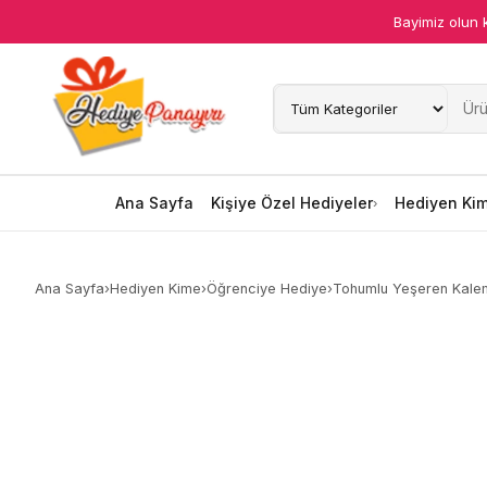
Bayimiz olun 
Ana Sayfa
Kişiye Özel Hediyeler
Hediyen Kime
Ana Sayfa
Kişiye Özel Hediyeler
Hediyen Ki
Mesleklere Özel Hediyeler
Ana Sayfa
›
Hediyen Kime
›
Öğrenciye Hediye
›
Tohumlu Yeşeren Kalem
Özel Günler
Öğrenci Motivasyon Hediyeleri
Yaka Rozeti
Farklı Hediyeler