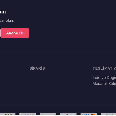
lun
ar olun.
Abone Ol
SİPARİŞ
TESLİMAT &
İade ve Değiş
Mesafeli Sat