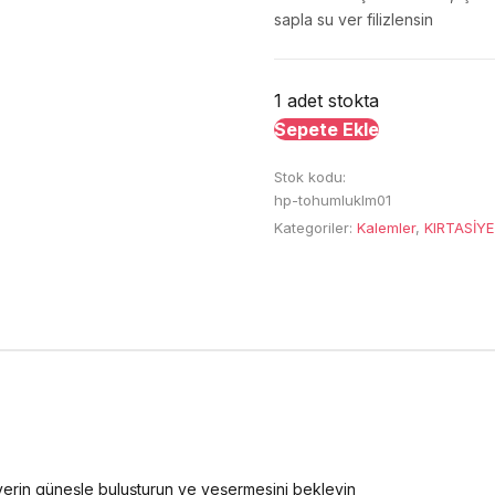
sapla su ver filizlensin
1 adet stokta
Tohumlu
Sepete Ekle
Yeşeren
Stok kodu:
Kalem
hp-tohumluklm01
(5
Kategoriler:
Kalemler
,
KIRTASİYE
Adet)
adet
 verin güneşle buluşturun ve yeşermesini bekleyin