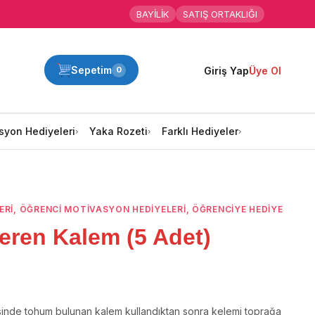
BAYİLİK
SATIŞ ORTAKLIĞI
Sepetim
Giriş Yap
Üye Ol
0
syon Hediyeleri
Yaka Rozeti
Farklı Hediyeler
ERİ
,
ÖĞRENCI MOTIVASYON HEDIYELERI
,
ÖĞRENCIYE HEDIYE
ren Kalem (5 Adet)
inde tohum bulunan kalem kullandıktan sonra kelemi toprağa