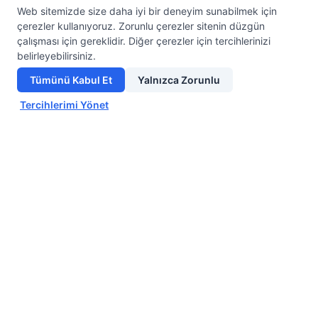
Öğretmenler Günü Hediyeleri: Öğretmeninize
Web sitemizde size daha iyi bir deneyim sunabilmek için
çerezler kullanıyoruz. Zorunlu çerezler sitenin düzgün
Alabileceğiniz En Anlamlı Hediye Fikirleri
çalışması için gereklidir. Diğer çerezler için tercihlerinizi
22 Haziran 2026
belirleyebilirsiniz.
Öğretmenler, geleceğin şekillenmesinde büyük rol
Tümünü Kabul Et
Yalnızca Zorunlu
oynayan ve hayatımızda iz bırakan en değerli insanlardan
biridir. Her yıl 24 Kasım'da kutlanan Öğretmenler Günü,
Tercihlerimi Yönet
öğretmenlerimize…
Devamını Oku →
Karşılaştır
Temizle
Tüm Makaleler
Ürün ID giriniz.
Ürün ID giriniz.