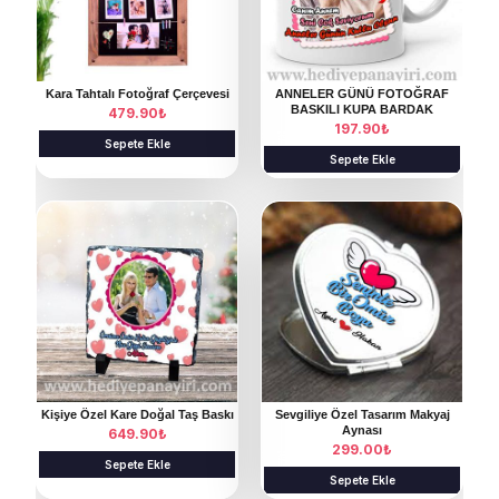
Kara Tahtalı Fotoğraf Çerçevesi
ANNELER GÜNÜ FOTOĞRAF
BASKILI KUPA BARDAK
479.90
₺
197.90
₺
Sepete Ekle
Sepete Ekle
B
u
ü
r
ü
n
ü
n
Kişiye Özel Kare Doğal Taş Baskı
Sevgiliye Özel Tasarım Makyaj
Aynası
649.90
₺
b
299.00
₺
Sepete Ekle
i
Sepete Ekle