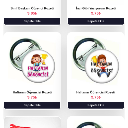
Sınıf Başkanı Öğrenci Rozeti
İnci Gibi Yazıyorum Rozeti
9.95
₺
9.75
₺
Sepete Ekle
Sepete Ekle
Haftanın Öğrencisi Rozeti
Haftanın Öğrencisi Rozeti
9.75
₺
9.75
₺
Sepete Ekle
Sepete Ekle
B
u