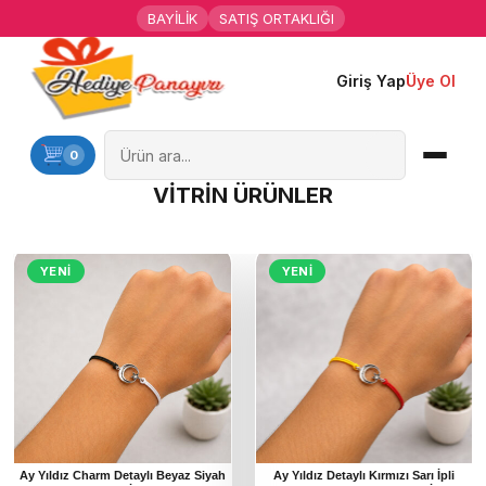
BAYİLİK
SATIŞ ORTAKLIĞI
Giriş Yap
Üye Ol
Ana Sayfa
Kişiye Özel Hediyeler
0
VİTRİN ÜRÜNLER
Hediyen Kime
Mesleklere Özel Hediyeler
YENI
YENI
Özel Günler
Öğrenci Motivasyon Hediyeleri
Yaka Rozeti
Farklı Hediyeler
Ay Yıldız Charm Detaylı Beyaz Siyah
Ay Yıldız Detaylı Kırmızı Sarı İpli