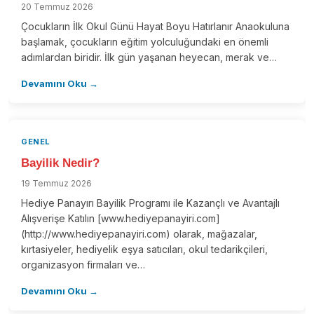
20 Temmuz 2026
ü
Çocukların İlk Okul Günü Hayat Boyu Hatırlanır Anaokuluna
n
başlamak, çocukların eğitim yolculuğundaki en önemli
s
adımlardan biridir. İlk gün yaşanan heyecan, merak ve…
a
Devamını Oku →
y
f
a
s
GENEL
ı
Bayilik Nedir?
n
19 Temmuz 2026
d
Hediye Panayırı Bayilik Programı ile Kazançlı ve Avantajlı
a
Alışverişe Katılın [www.hediyepanayiri.com]
n
(http://www.hediyepanayiri.com) olarak, mağazalar,
kırtasiyeler, hediyelik eşya satıcıları, okul tedarikçileri,
s
organizasyon firmaları ve…
e
ç
Devamını Oku →
i