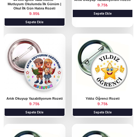
Mutluyum Okulumda İlk Günüm |
9.75
₺
Okul İlk Gün Hatıra Rozeti
9.95
₺
Sepete Ekle
Sepete Ekle
Artık Okuyup Yazabiliyorum Rozeti
Yıldız Öğrenci Rozeti
9.75
₺
9.75
₺
Sepete Ekle
Sepete Ekle