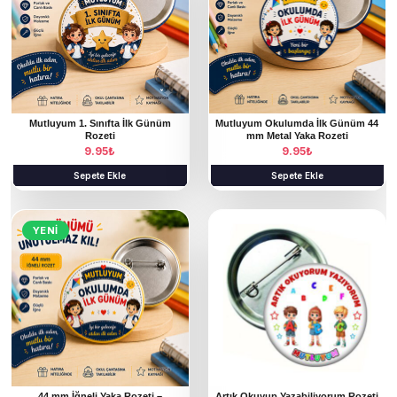
Mutluyum 1. Sınıfta İlk Günüm
Mutluyum Okulumda İlk Günüm 44
Rozeti
mm Metal Yaka Rozeti
9.95
₺
9.95
₺
Sepete Ekle
Sepete Ekle
YENI
44 mm İğneli Yaka Rozeti –
Artık Okuyup Yazabiliyorum Rozeti