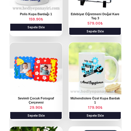
e
ç
Polis Kupa Bardağı 1
Edebiyat Öğretmeni Doğal Kare
Taş 3
159.90
₺
i
579.00
₺
Sepete Ekle
l
Sepete Ekle
e
b
i
l
i
r
Sevimli Çocuk Fotograf
Mühendislere Özel Kupa Bardak
Çerçevesi
1
29.90
₺
179.90
₺
Sepete Ekle
Sepete Ekle