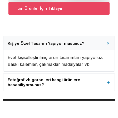
r
d
Tüm Ürünler İçin Tıklayın
e
n
f
a
+
z
Kişiye Özel Tasarım Yapıyor musunuz?
l
a
Evet kişiselleştirilmiş ürün tasarımları yapıyoruz.
v
Baskı kalemler, çakmaklar madalyalar vb
a
r
Fotoğraf vb görselleri hangi ürünlere
+
y
basabiliyorsunuz?
a
Tabak, Madalya vb ürünlere fotoğraf baskımız
s
mevcuttur.
y
o
n