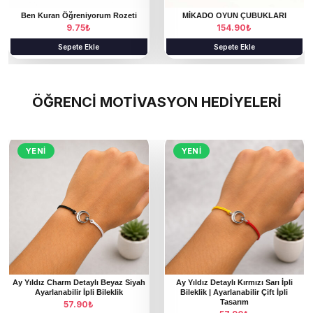
Ben Kuran Öğreniyorum Rozeti
MİKADO OYUN ÇUBUKLARI
9.75
₺
154.90
₺
Sepete Ekle
Sepete Ekle
ÖĞRENCİ MOTİVASYON HEDİYELERİ
YENI
YENI
Ay Yıldız Charm Detaylı Beyaz Siyah
Ay Yıldız Detaylı Kırmızı Sarı İpli
Ayarlanabilir İpli Bileklik
Bileklik | Ayarlanabilir Çift İpli
Tasarım
57.90
₺