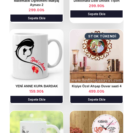
Matematik Öğretmeni Makyaj
Doktorlara Özel Unisex Tişört
Aynası 2
299.90
₺
299.00
₺
Sepete Ekle
Sepete Ekle
STOK TÜKENDI
YENİ ANNE KUPA BARDAK
Kişiye Özel Ahşap Duvar saati 4
159.90
₺
499.00
₺
Sepete Ekle
Sepete Ekle