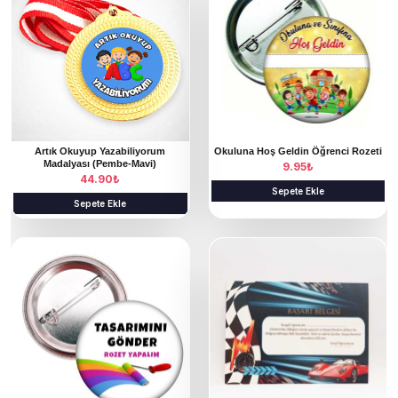
ü
r
ü
n
ü
n
Artık Okuyup Yazabiliyorum
Okuluna Hoş Geldin Öğrenci Rozeti
b
Madalyası (Pembe-Mavi)
9.95
₺
44.90
₺
i
Sepete Ekle
r
Sepete Ekle
d
B
e
u
n
ü
f
r
a
ü
z
n
l
ü
a