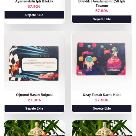
Ayarlanabilir İpli Bileklik
Bileklik | Ayarlanabilir Çift İpli
Tasarım
57.90
₺
57.90
₺
Sepete Ekle
Sepete Ekle
Öğrenci Başarı Belgesi
Uzay Temalı Karne Kabı
27.90
₺
27.90
₺
Sepete Ekle
Sepete Ekle