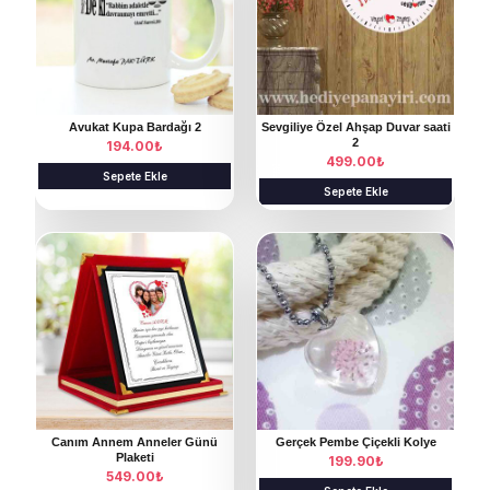
Avukat Kupa Bardağı 2
Sevgiliye Özel Ahşap Duvar saati
2
194.00
₺
499.00
₺
Sepete Ekle
Sepete Ekle
Canım Annem Anneler Günü
Gerçek Pembe Çiçekli Kolye
Plaketi
199.90
₺
549.00
₺