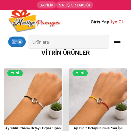
BAYİLİK
SATIŞ ORTAKLIĞI
Giriş Yap
Üye Ol
Ana Sayfa
Kişiye Özel Hediyeler
0
VİTRİN ÜRÜNLER
Hediyen Kime
Mesleklere Özel Hediyeler
YENI
YENI
Özel Günler
Öğrenci Motivasyon Hediyeleri
Yaka Rozeti
Farklı Hediyeler
Ay Yıldız Charm Detaylı Beyaz Siyah
Ay Yıldız Detaylı Kırmızı Sarı İpli