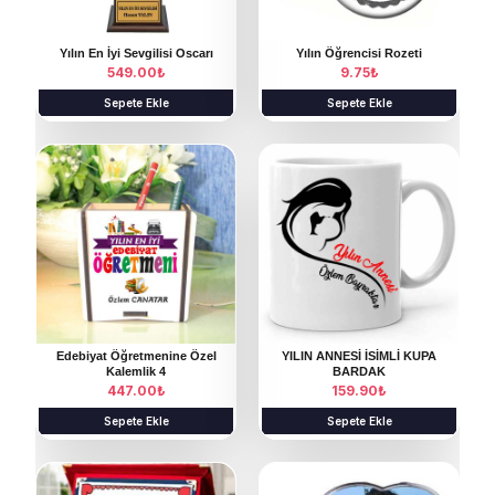
e
ç
Yılın En İyi Sevgilisi Oscarı
Yılın Öğrencisi Rozeti
549.00
₺
9.75
₺
i
Sepete Ekle
Sepete Ekle
l
e
b
i
l
i
r
Edebiyat Öğretmenine Özel
YILIN ANNESİ İSİMLİ KUPA
Kalemlik 4
BARDAK
447.00
₺
159.90
₺
Sepete Ekle
Sepete Ekle