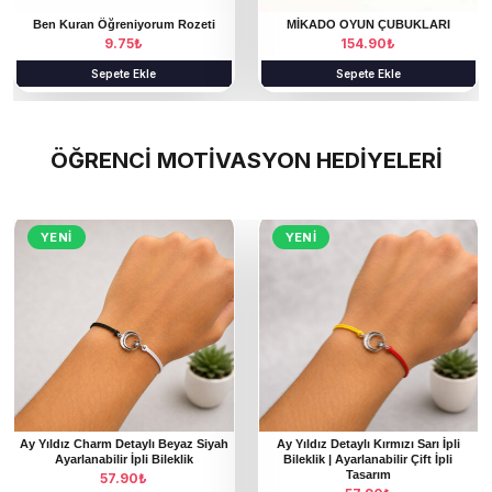
Ben Kuran Öğreniyorum Rozeti
MİKADO OYUN ÇUBUKLARI
9.75
₺
154.90
₺
Sepete Ekle
Sepete Ekle
ÖĞRENCİ MOTİVASYON HEDİYELERİ
YENI
YENI
Ay Yıldız Charm Detaylı Beyaz Siyah
Ay Yıldız Detaylı Kırmızı Sarı İpli
Ayarlanabilir İpli Bileklik
Bileklik | Ayarlanabilir Çift İpli
Tasarım
57.90
₺