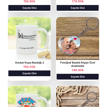
159.90
₺
179.90
₺
Sepete Ekle
Sepete Ekle
Avukat Kupa Bardağı 2
Fotoğraf Baskılı Kişiye Özel
Anahtarlık
194.00
₺
149.90
₺
Sepete Ekle
Sepete Ekle