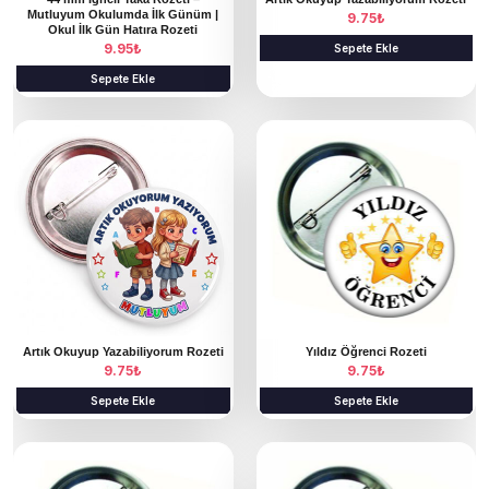
Mutluyum Okulumda İlk Günüm |
9.75
₺
Okul İlk Gün Hatıra Rozeti
9.95
₺
Sepete Ekle
Sepete Ekle
Artık Okuyup Yazabiliyorum Rozeti
Yıldız Öğrenci Rozeti
9.75
₺
9.75
₺
Sepete Ekle
Sepete Ekle