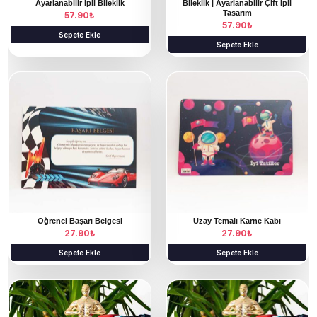
Ayarlanabilir İpli Bileklik
Bileklik | Ayarlanabilir Çift İpli
Tasarım
57.90
₺
57.90
₺
Sepete Ekle
Sepete Ekle
Öğrenci Başarı Belgesi
Uzay Temalı Karne Kabı
27.90
₺
27.90
₺
Sepete Ekle
Sepete Ekle