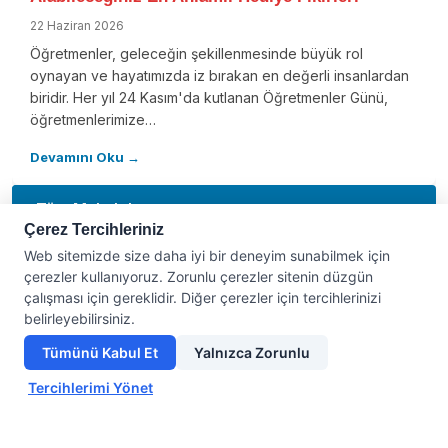
22 Haziran 2026
Öğretmenler, geleceğin şekillenmesinde büyük rol
oynayan ve hayatımızda iz bırakan en değerli insanlardan
biridir. Her yıl 24 Kasım'da kutlanan Öğretmenler Günü,
öğretmenlerimize…
Devamını Oku →
Tüm Makaleler
Çerez Tercihleriniz
Web sitemizde size daha iyi bir deneyim sunabilmek için
Ürün ID giriniz.
çerezler kullanıyoruz. Zorunlu çerezler sitenin düzgün
çalışması için gereklidir. Diğer çerezler için tercihlerinizi
Ürün ID giriniz.
belirleyebilirsiniz.
Tümünü Kabul Et
Yalnızca Zorunlu
Tercihlerimi Yönet
Karşılaştır
Temizle