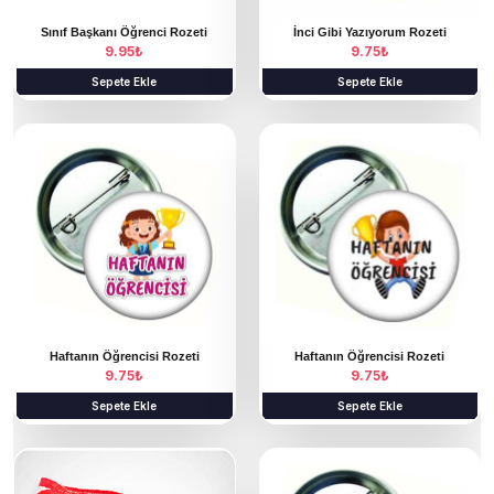
Sınıf Başkanı Öğrenci Rozeti
İnci Gibi Yazıyorum Rozeti
9.95
₺
9.75
₺
Sepete Ekle
Sepete Ekle
Haftanın Öğrencisi Rozeti
Haftanın Öğrencisi Rozeti
9.75
₺
9.75
₺
Sepete Ekle
Sepete Ekle
B
u