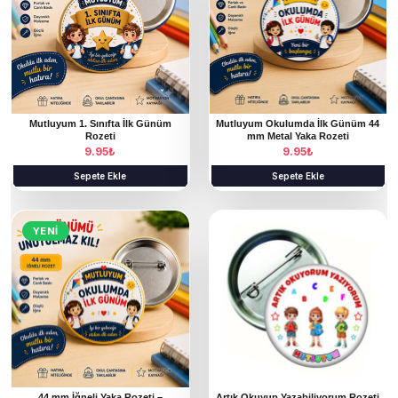
Mutluyum 1. Sınıfta İlk Günüm
Mutluyum Okulumda İlk Günüm 44
Rozeti
mm Metal Yaka Rozeti
9.95
₺
9.95
₺
Sepete Ekle
Sepete Ekle
YENI
44 mm İğneli Yaka Rozeti –
Artık Okuyup Yazabiliyorum Rozeti