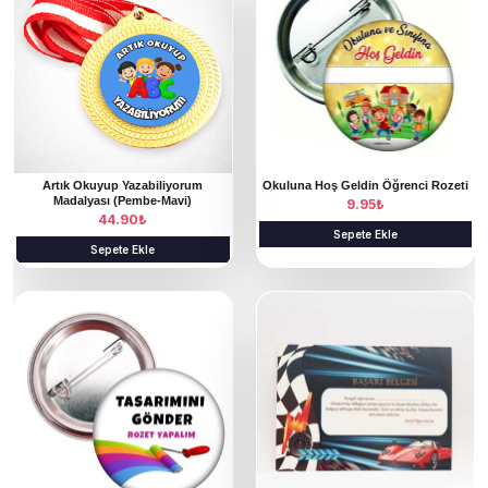
ü
r
ü
n
ü
n
Artık Okuyup Yazabiliyorum
Okuluna Hoş Geldin Öğrenci Rozeti
b
Madalyası (Pembe-Mavi)
9.95
₺
44.90
₺
i
Sepete Ekle
r
Sepete Ekle
d
B
e
u
n
ü
f
r
a
ü
z
n
l
ü
a